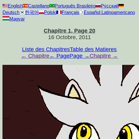
English
Castellano
Português Brasileiro
Ру́сский
Deutsch
한국어
Polski
Français
Español Latinoamericano
Magyar
Chapitre 1, Page 20
16 Octobre, 2011
Liste des Chapitres
Table des Matieres
← Chapitre
← Page
Page →
Chapitre →